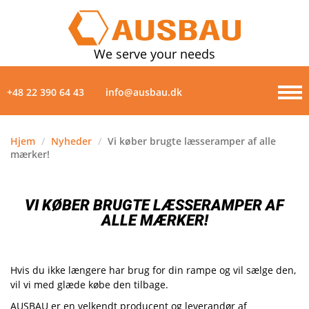
We serve your needs
+48 22 390 64 43
info@ausbau.dk
Hjem
/
Nyheder
/
Vi køber brugte læsseramper af alle
mærker!
PRODUKTER
OM-OS
VI KØBER BRUGTE LÆSSERAMPER AF
ALLE MÆRKER!
NYHEDER
GALLERI
Hvis du ikke længere har brug for din rampe og vil sælge den,
vil vi med glæde købe den tilbage.
KONTAKTER
AUSBAU er en velkendt producent og leverandør af