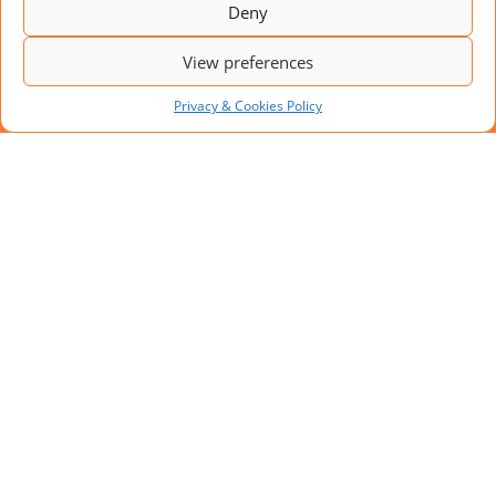
Deny
View preferences
Privacy & Cookies Policy
NYT PROJEKT: MODULÆR
LÆSSEPLATFORM MED 10
LÆSSEPLADSER
I takt med stigende transportmængder søger
virksomheder løsninger, der kan øge
lagerkapaciteten uden omfattende ombygninger. Et
af disse projekter blev gennemført af AUSBAU for
en...
VIGTIGE SIDER