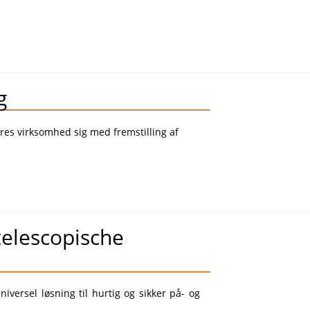
g
es virksomhed sig med fremstilling af
.
elescopische
versel løsning til hurtig og sikker på- og