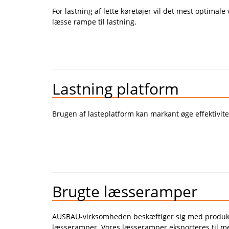
For lastning af lette køretøjer vil det mest optim
læsse rampe til lastning.
Lastning platform
Brugen af lasteplatform kan markant øge effektivite
Brugte læsseramper
AUSBAU-virksomheden beskæftiger sig med produkt
læsseramper. Vores læsseramper eksporteres til me