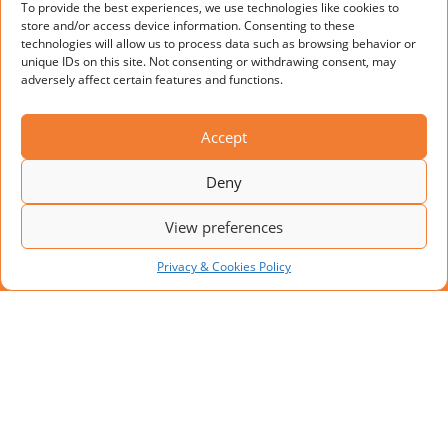
To provide the best experiences, we use technologies like cookies to
store and/or access device information. Consenting to these
technologies will allow us to process data such as browsing behavior or
unique IDs on this site. Not consenting or withdrawing consent, may
adversely affect certain features and functions.
Accept
Deny
View preferences
Privacy & Cookies Policy
NYT PROJEKT: MODULÆR
LÆSSEPLATFORM MED 10
LÆSSEPLADSER
I takt med stigende transportmængder søger
virksomheder løsninger, der kan øge