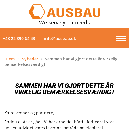
We serve your needs
+48 22 390 64 43
info@ausbau.dk
Hjem
/
Nyheder
/
Sammen har vi gjort dette år virkelig
bemærkelsesværdigt
PRODUKTER
OM-OS
SAMMEN HAR VI GJORT DETTE ÅR
VIRKELIG BEMÆRKELSESVÆRDIGT
NYHEDER
GALLERI
Kære venner og partnere,
Endnu et år er gået. Vi har arbejdet hårdt, forbedret vores
KONTAKTER
udstyr, udvidet vores leveringsområde og etableret