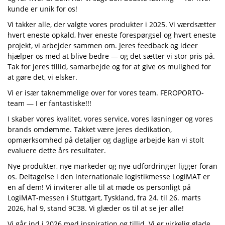
kunde er unik for os!
Vi takker alle, der valgte vores produkter i 2025. Vi værdsætter
hvert eneste opkald, hver eneste forespørgsel og hvert eneste
projekt, vi arbejder sammen om. Jeres feedback og ideer
hjælper os med at blive bedre — og det sætter vi stor pris på.
Tak for jeres tillid, samarbejde og for at give os mulighed for
at gøre det, vi elsker.
Vi er især taknemmelige over for vores team. FEROPORTO-
team — I er fantastiske!!!
I skaber vores kvalitet, vores service, vores løsninger og vores
brands omdømme. Takket være jeres dedikation,
opmærksomhed på detaljer og daglige arbejde kan vi stolt
evaluere dette års resultater.
Nye produkter, nye markeder og nye udfordringer ligger foran
os. Deltagelse i den internationale logistikmesse LogiMAT er
en af dem! Vi inviterer alle til at møde os personligt på
LogiMAT-messen i Stuttgart, Tyskland, fra 24. til 26. marts
2026, hal 9, stand 9C38. Vi glæder os til at se jer alle!
Vi går ind i 2026 med inspiration og tillid. Vi er virkelig glade